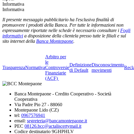
Informativa
Informativa
Il presente messaggio pubblicitario ha l'esclusiva finalità di
promuovere i prodotti della Banca. Per tutte le informazioni non
espressamente riportate nelle schede è necessario consultare i
Fogli
informativi
a disposizione della clientela presso tutte le filiali e sul
sito internet della
Banca Montepaone
.
Arbitro per
le
Definizione
Disconoscimento
Trasparenza
Normativa
Controversie
Recl
di Default
movimenti
Finanziarie
(ACF)
Banca Montepaone - Credito Cooperativo - Società
Cooperativa
Via Padre Pio 27 - 88060
Montepaone Lido (CZ)
tel:
0967576941
email:
segreteria@bancamontepaone.it
PEC
08126.bcc@actaliscertymail.it
Codice destinatario 9GHPHLV