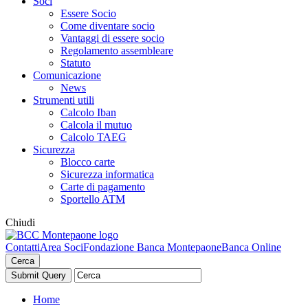
Soci
Essere Socio
Come diventare socio
Vantaggi di essere socio
Regolamento assembleare
Statuto
Comunicazione
News
Strumenti utili
Calcolo Iban
Calcola il mutuo
Calcolo TAEG
Sicurezza
Blocco carte
Sicurezza informatica
Carte di pagamento
Sportello ATM
Chiudi
Contatti
Area Soci
Fondazione Banca Montepaone
Banca Online
Cerca
Home