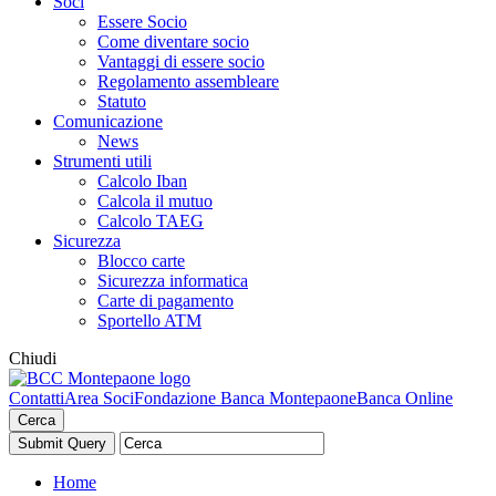
Soci
Essere Socio
Come diventare socio
Vantaggi di essere socio
Regolamento assembleare
Statuto
Comunicazione
News
Strumenti utili
Calcolo Iban
Calcola il mutuo
Calcolo TAEG
Sicurezza
Blocco carte
Sicurezza informatica
Carte di pagamento
Sportello ATM
Chiudi
Contatti
Area Soci
Fondazione Banca Montepaone
Banca Online
Cerca
Home