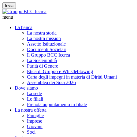
Invia
menu
La banca
La nostra storia
La nostra mission
Assetto Istituzionale
Documenti Societari
Il Gruppo BCC Iccrea
La Sostenibilità
Parità di Genere
Etica di Gruppo e Whistleblowing
Carta degli impegni in materia di Diritti Umani
Assemblea dei Soci 2026
Dove siamo
La sede
Le filiali
Prenota appuntamento in filiale
La nostra offerta
Famiglie
Imprese
Giovani
Soci