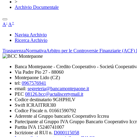
>
Archivio Documentale
-
+
A
A
Naviga Archivio
Ricerca Archivio
Trasparenza
Normativa
Arbitro per le Controversie Finanziarie (ACF)
Banca Montepaone - Credito Cooperativo - Società Cooperativ
Via Padre Pio 27 - 88060
Montepaone Lido (CZ)
tel:
0967576941
email:
segreteria@bancamontepaone.it
PEC
08126.bcc@actaliscertymail.it
Codice destinatario 9GHPHLV
Swift ICRAITRR3I0
Codice Fiscale n. 01661590792
Aderente al Gruppo bancario Cooperativo Iccrea
Partecipante al Gruppo IVA Gruppo Bancario Cooperativo Iccr
Partita IVA 15240741007
Iscrizione al RUI n.
D000115058