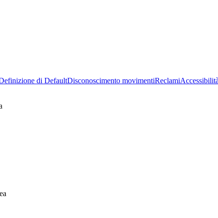
Definizione di Default
Disconoscimento movimenti
Reclami
Accessibilit
a
ea