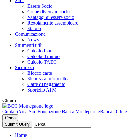
Soci
Essere Socio
Come diventare socio
Vantaggi di essere socio
Regolamento assembleare
Statuto
Comunicazione
News
Strumenti utili
Calcolo Iban
Calcola il mutuo
Calcolo TAEG
Sicurezza
Blocco carte
Sicurezza informatica
Carte di pagamento
Sportello ATM
Chiudi
Contatti
Area Soci
Fondazione Banca Montepaone
Banca Online
Cerca
Home