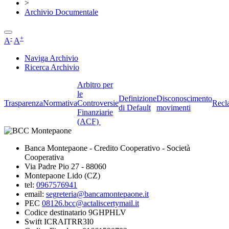
>
Archivio Documentale
-
+
A
A
Naviga Archivio
Ricerca Archivio
Arbitro per
le
Definizione
Disconoscimento
Trasparenza
Normativa
Controversie
Recl
di Default
movimenti
Finanziarie
(ACF)
Banca Montepaone - Credito Cooperativo - Società
Cooperativa
Via Padre Pio 27 - 88060
Montepaone Lido (CZ)
tel:
0967576941
email:
segreteria@bancamontepaone.it
PEC
08126.bcc@actaliscertymail.it
Codice destinatario 9GHPHLV
Swift ICRAITRR3I0