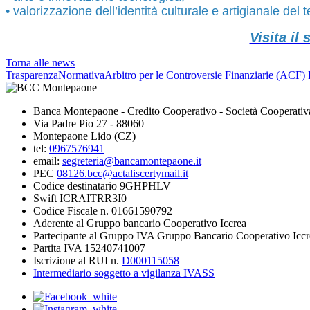
• valorizzazione dell’identità culturale e artigianale del te
Visita i
Torna alle news
Trasparenza
Normativa
Arbitro per le Controversie Finanziarie (ACF)
Banca Montepaone - Credito Cooperativo - Società Cooperativ
Via Padre Pio 27 - 88060
Montepaone Lido (CZ)
tel:
0967576941
email:
segreteria@bancamontepaone.it
PEC
08126.bcc@actaliscertymail.it
Codice destinatario 9GHPHLV
Swift ICRAITRR3I0
Codice Fiscale n. 01661590792
Aderente al Gruppo bancario Cooperativo Iccrea
Partecipante al Gruppo IVA Gruppo Bancario Cooperativo Iccr
Partita IVA 15240741007
Iscrizione al RUI n.
D000115058
Intermediario soggetto a vigilanza IVASS