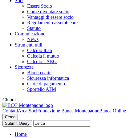
Soci
Essere Socio
Come diventare socio
Vantaggi di essere socio
Regolamento assembleare
Statuto
Comunicazione
News
Strumenti utili
Calcolo Iban
Calcola il mutuo
Calcolo TAEG
Sicurezza
Blocco carte
Sicurezza informatica
Carte di pagamento
Sportello ATM
Chiudi
Contatti
Area Soci
Fondazione Banca Montepaone
Banca Online
Cerca
Home