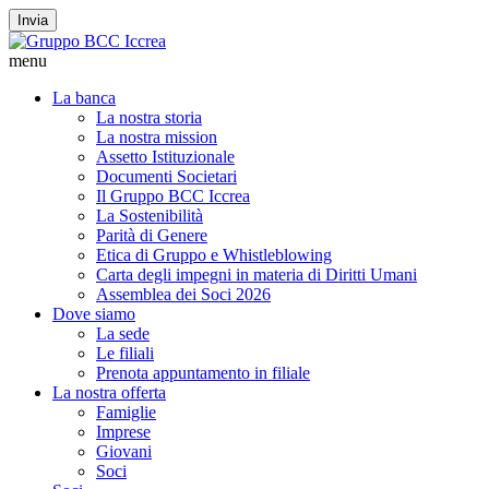
Invia
menu
La banca
La nostra storia
La nostra mission
Assetto Istituzionale
Documenti Societari
Il Gruppo BCC Iccrea
La Sostenibilità
Parità di Genere
Etica di Gruppo e Whistleblowing
Carta degli impegni in materia di Diritti Umani
Assemblea dei Soci 2026
Dove siamo
La sede
Le filiali
Prenota appuntamento in filiale
La nostra offerta
Famiglie
Imprese
Giovani
Soci