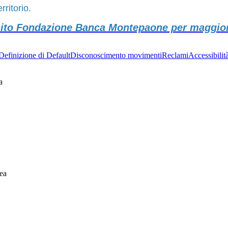
rritorio.
l sito Fondazione Banca Montepaone per maggiori
Definizione di Default
Disconoscimento movimenti
Reclami
Accessibilit
a
ea