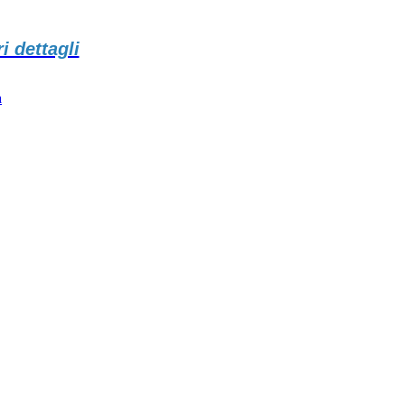
 dettagli
à