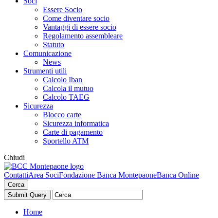
Soci
Essere Socio
Come diventare socio
Vantaggi di essere socio
Regolamento assembleare
Statuto
Comunicazione
News
Strumenti utili
Calcolo Iban
Calcola il mutuo
Calcolo TAEG
Sicurezza
Blocco carte
Sicurezza informatica
Carte di pagamento
Sportello ATM
Chiudi
Contatti
Area Soci
Fondazione Banca Montepaone
Banca Online
Cerca
Home