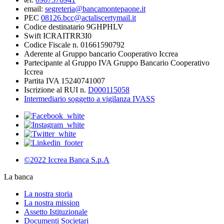
email:
segreteria@bancamontepaone.it
PEC
08126.bcc@actaliscertymail.it
Codice destinatario 9GHPHLV
Swift ICRAITRR3I0
Codice Fiscale n. 01661590792
Aderente al Gruppo bancario Cooperativo Iccrea
Partecipante al Gruppo IVA Gruppo Bancario Cooperativo
Iccrea
Partita IVA 15240741007
Iscrizione al RUI n.
D000115058
Intermediario soggetto a vigilanza IVASS
©2022 Iccrea Banca S.p.A
La banca
La nostra storia
La nostra mission
Assetto Istituzionale
Documenti Societari