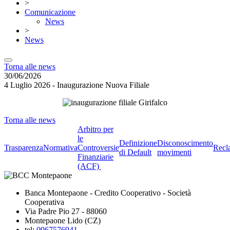
>
Comunicazione
News
>
News
Torna alle news
30/06/2026
4 Luglio 2026 - Inaugurazione Nuova Filiale
Torna alle news
Arbitro per
le
Definizione
Disconoscimento
Trasparenza
Normativa
Controversie
Recl
di Default
movimenti
Finanziarie
(ACF)
Banca Montepaone - Credito Cooperativo - Società
Cooperativa
Via Padre Pio 27 - 88060
Montepaone Lido (CZ)
tel:
0967576941