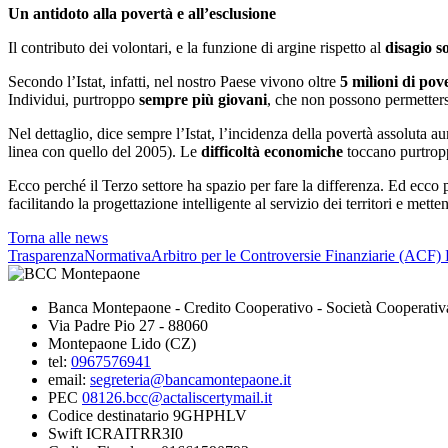
Un antidoto alla povertà e all’esclusione
Il contributo dei volontari, e la funzione di argine rispetto al
disagio s
Secondo l’Istat, infatti, nel nostro Paese vivono oltre
5 milioni di pove
Individui, purtroppo
sempre più giovani
, che non possono permettersi 
Nel dettaglio, dice sempre l’Istat, l’incidenza della povertà assoluta 
linea con quello del 2005). Le
difficoltà economiche
toccano purtrop
Ecco perché il Terzo settore ha spazio per fare la differenza. Ed ecco
facilitando la progettazione intelligente al servizio dei territori e me
Torna alle news
Trasparenza
Normativa
Arbitro per le Controversie Finanziarie (ACF)
Banca Montepaone - Credito Cooperativo - Società Cooperativ
Via Padre Pio 27 - 88060
Montepaone Lido (CZ)
tel:
0967576941
email:
segreteria@bancamontepaone.it
PEC
08126.bcc@actaliscertymail.it
Codice destinatario 9GHPHLV
Swift ICRAITRR3I0