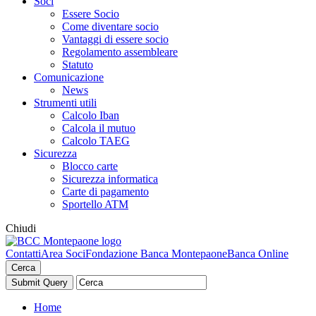
Soci
Essere Socio
Come diventare socio
Vantaggi di essere socio
Regolamento assembleare
Statuto
Comunicazione
News
Strumenti utili
Calcolo Iban
Calcola il mutuo
Calcolo TAEG
Sicurezza
Blocco carte
Sicurezza informatica
Carte di pagamento
Sportello ATM
Chiudi
Contatti
Area Soci
Fondazione Banca Montepaone
Banca Online
Cerca
Home