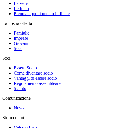
La sede
Le filiali
Prenota appuntamento in filiale
La nostra offerta
Famiglie
Imprese
Giovani
Soci
Soci
Essere Socio
Come diventare socio
Vantaggi di essere socio
Regolamento assembleare
Statuto
Comunicazione
News
Strumenti utili
Calcolo Iban