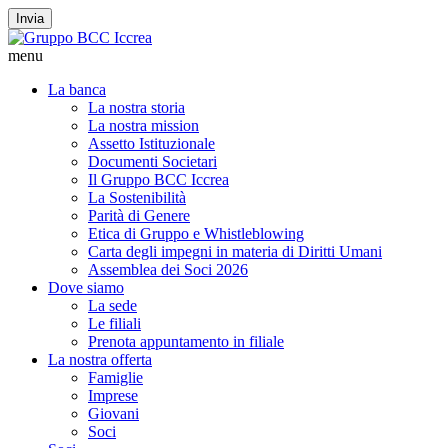
Invia
menu
La banca
La nostra storia
La nostra mission
Assetto Istituzionale
Documenti Societari
Il Gruppo BCC Iccrea
La Sostenibilità
Parità di Genere
Etica di Gruppo e Whistleblowing
Carta degli impegni in materia di Diritti Umani
Assemblea dei Soci 2026
Dove siamo
La sede
Le filiali
Prenota appuntamento in filiale
La nostra offerta
Famiglie
Imprese
Giovani
Soci