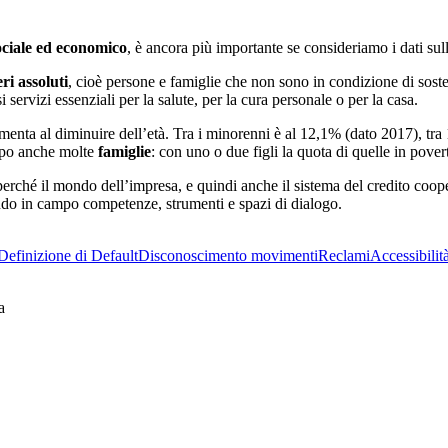
ociale ed economico
, è ancora più importante se consideriamo i dati sull
ri assoluti
, cioè persone e famiglie che non sono in condizione di soste
servizi essenziali per la salute, per la cura personale o per la casa.
aumenta al diminuire dell’età. Tra i minorenni è al 12,1% (dato 2017), tr
po anche molte
famiglie
: con uno o due figli la quota di quelle in pove
 perché il mondo dell’impresa, e quindi anche il sistema del credito coo
ttendo in campo competenze, strumenti e spazi di dialogo.
Definizione di Default
Disconoscimento movimenti
Reclami
Accessibilit
a