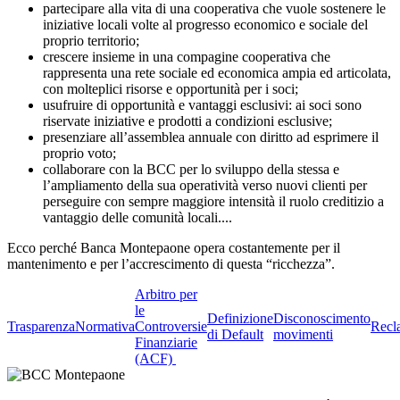
partecipare alla vita di una cooperativa che vuole sostenere le
iniziative locali volte al progresso economico e sociale del
proprio territorio;
crescere insieme in una compagine cooperativa che
rappresenta una rete sociale ed economica ampia ed articolata,
con molteplici risorse e opportunità per i soci;
usufruire di opportunità e vantaggi esclusivi: ai soci sono
riservate iniziative e prodotti a condizioni esclusive;
presenziare all’assemblea annuale con diritto ad esprimere il
proprio voto;
collaborare con la BCC per lo sviluppo della stessa e
l’ampliamento della sua operatività verso nuovi clienti per
perseguire con sempre maggiore intensità il ruolo creditizio a
vantaggio delle comunità locali....
Ecco perché Banca Montepaone opera costantemente per il
mantenimento e per l’accrescimento di questa “ricchezza”.
Arbitro per
le
Definizione
Disconoscimento
Trasparenza
Normativa
Controversie
Recl
di Default
movimenti
Finanziarie
(ACF)