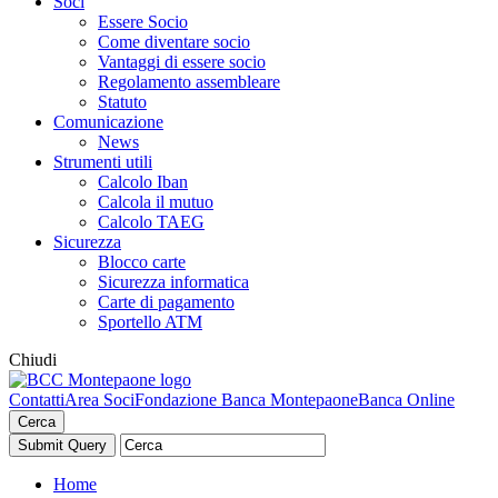
Soci
Essere Socio
Come diventare socio
Vantaggi di essere socio
Regolamento assembleare
Statuto
Comunicazione
News
Strumenti utili
Calcolo Iban
Calcola il mutuo
Calcolo TAEG
Sicurezza
Blocco carte
Sicurezza informatica
Carte di pagamento
Sportello ATM
Chiudi
Contatti
Area Soci
Fondazione Banca Montepaone
Banca Online
Cerca
Home