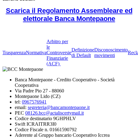
Scarica il Regolamento Assembleare ed
elettorale Banca Montepaone
Arbitro per
le
Definizione
Disconoscimento
Trasparenza
Normativa
Controversie
Recl
di Default
movimenti
Finanziarie
(ACF)
Banca Montepaone - Credito Cooperativo - Società
Cooperativa
Via Padre Pio 27 - 88060
Montepaone Lido (CZ)
tel:
0967576941
email:
segreteria@bancamontepaone.it
PEC
08126.bcc@actaliscertymail.it
Codice destinatario 9GHPHLV
Swift ICRAITRR3I0
Codice Fiscale n. 01661590792
Aderente al Gruppo bancario Cooperativo Iccrea