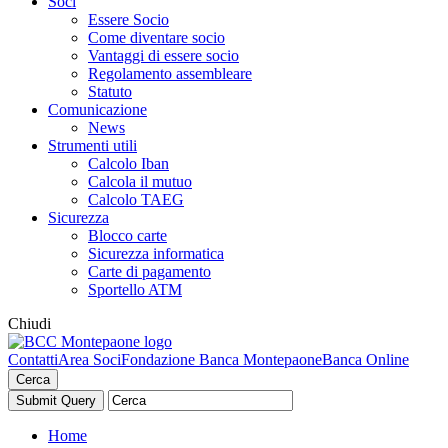
Soci
Essere Socio
Come diventare socio
Vantaggi di essere socio
Regolamento assembleare
Statuto
Comunicazione
News
Strumenti utili
Calcolo Iban
Calcola il mutuo
Calcolo TAEG
Sicurezza
Blocco carte
Sicurezza informatica
Carte di pagamento
Sportello ATM
Chiudi
Contatti
Area Soci
Fondazione Banca Montepaone
Banca Online
Cerca
Home