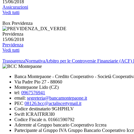
15/06/2018
Assicurazioni
Vedi tutti
Box Previdenza
Previdenza
15/06/2018
Previdenza
Vedi tutti
Trasparenza
Normativa
Arbitro per le Controversie Finanziarie (ACF)
Banca Montepaone - Credito Cooperativo - Società Cooperativ
Via Padre Pio 27 - 88060
Montepaone Lido (CZ)
tel:
0967576941
email:
segreteria@bancamontepaone.it
PEC
08126.bcc@actaliscertymail.it
Codice destinatario 9GHPHLV
Swift ICRAITRR3I0
Codice Fiscale n. 01661590792
Aderente al Gruppo bancario Cooperativo Iccrea
Partecipante al Gruppo IVA Gruppo Bancario Cooperativo Iccr