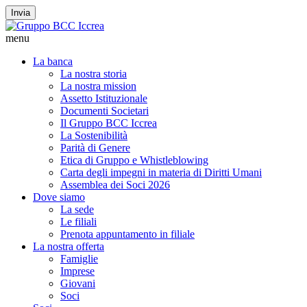
Invia
menu
La banca
La nostra storia
La nostra mission
Assetto Istituzionale
Documenti Societari
Il Gruppo BCC Iccrea
La Sostenibilità
Parità di Genere
Etica di Gruppo e Whistleblowing
Carta degli impegni in materia di Diritti Umani
Assemblea dei Soci 2026
Dove siamo
La sede
Le filiali
Prenota appuntamento in filiale
La nostra offerta
Famiglie
Imprese
Giovani
Soci