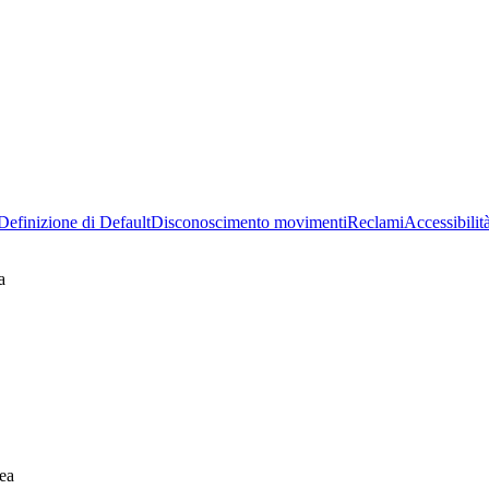
Definizione di Default
Disconoscimento movimenti
Reclami
Accessibilit
a
ea