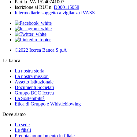
Partita IVA 15240741007
Iscrizione al RUI n.
D000115058
Intermediario soggetto a vigilanza IVASS
©2022 Iccrea Banca S.p.A
La banca
La nostra storia
La nostra mission
Assetto Istituzionale
Documenti Societari
Gruppo BCC Iccrea
La Sostenibilità
Etica di Gruppo e Whistleblowing
Dove siamo
La sede
Le filiali
Prenota appuntamento in filiale