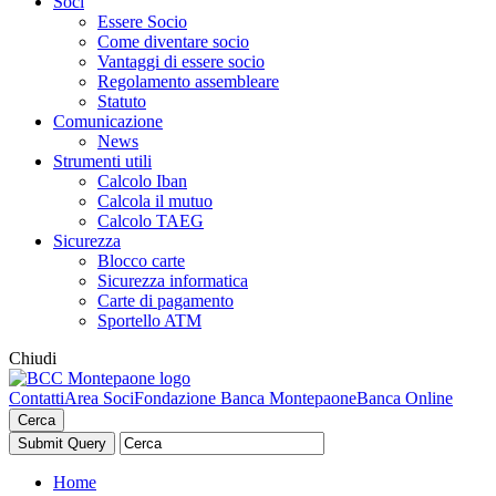
Soci
Essere Socio
Come diventare socio
Vantaggi di essere socio
Regolamento assembleare
Statuto
Comunicazione
News
Strumenti utili
Calcolo Iban
Calcola il mutuo
Calcolo TAEG
Sicurezza
Blocco carte
Sicurezza informatica
Carte di pagamento
Sportello ATM
Chiudi
Contatti
Area Soci
Fondazione Banca Montepaone
Banca Online
Cerca
Home