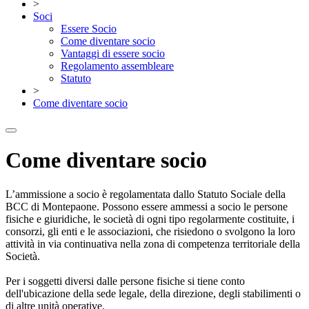
>
Soci
Essere Socio
Come diventare socio
Vantaggi di essere socio
Regolamento assembleare
Statuto
>
Come diventare socio
Come diventare socio
L’ammissione a socio è regolamentata dallo Statuto Sociale della
BCC di Montepaone. Possono essere ammessi a socio le persone
fisiche e giuridiche, le so­cietà di ogni tipo re­go­larmente costituite, i
consorzi, gli enti e le as­so­ciazioni, che ri­siedono o svolgono la loro
attività in via conti­nuativa nel­la zona di competenza territoriale della
Società.
Per i soggetti di­versi dal­le persone fisi­che si tiene conto
dell'ubicazione della sede le­gale, del­la direzio­ne, degli stabilimenti o
di altre unità operative.