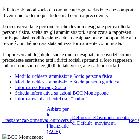
É fatto obbligo al socio di comunicare ogni variazione che comporti
il ve­nir meno dei requi­siti di cui al comma precedente.
I soci diversi dalle persone fisiche devono designare per iscritto la
per­sona fi­sica, scelta tra gli am­ministratori, autorizzata a rappresen­
tarli; qualsiasi mo­dificazione a detta designa­zione è inopponibi­le alla
Socie­tà, finché non sia stata ad essa formalmente comunicata.
I rappresentanti legali dei soci e quelli designati ai sensi del comma
pre­ce­dente esercitano tutti i di­ritti sociali spettanti ai loro rappresen­
ta­ti, ma non sono eleggibili, in tale veste, alle cariche sociali.
Modulo richiesta ammissione Socio persona fisica
Modulo richiesta ammissione Socio persona giuridica
Informativa Privacy Socio
Scheda informativa su azioni BCC Montepaone
Informativa alla clientela sul "bail-in"
Arbitro per
le
Definizione
Disconoscimento
Trasparenza
Normativa
Controversie
Recl
di Default
movimenti
Finanziarie
(ACF)