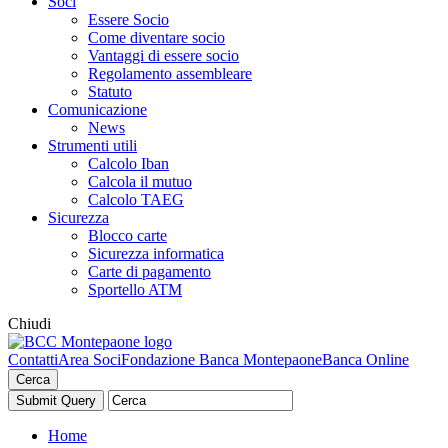
Soci
Essere Socio
Come diventare socio
Vantaggi di essere socio
Regolamento assembleare
Statuto
Comunicazione
News
Strumenti utili
Calcolo Iban
Calcola il mutuo
Calcolo TAEG
Sicurezza
Blocco carte
Sicurezza informatica
Carte di pagamento
Sportello ATM
Chiudi
Contatti
Area Soci
Fondazione Banca Montepaone
Banca Online
Cerca
Home