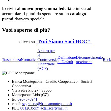
Iscriviti al
nuovo programma fedeltà
e inizia ad
accumulare i punti da spendere su un
catalogo
premi
davvero speciale.
Vuoi saperne di più?
"Noi Siamo Soci BCC"
clicca su
Arbitro per
le
Definizione
Disconoscimento
Trasparenza
Normativa
Controversie
Recl
di Default
movimenti
Finanziarie
(ACF)
Banca Montepaone - Credito Cooperativo - Società
Cooperativa
Via Padre Pio 27 - 88060
Montepaone Lido (CZ)
tel:
0967576941
email:
segreteria@bancamontepaone.it
PEC
08126.bcc@actaliscertymail.it