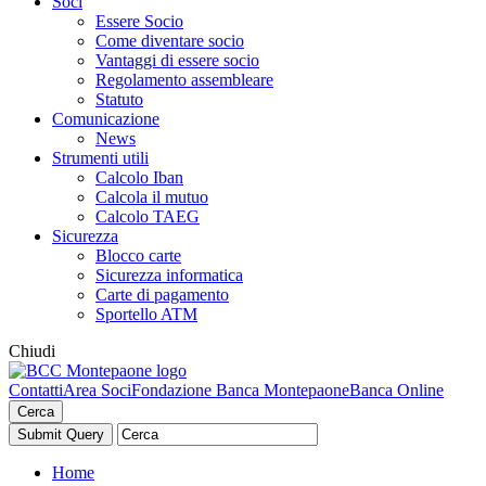
Soci
Essere Socio
Come diventare socio
Vantaggi di essere socio
Regolamento assembleare
Statuto
Comunicazione
News
Strumenti utili
Calcolo Iban
Calcola il mutuo
Calcolo TAEG
Sicurezza
Blocco carte
Sicurezza informatica
Carte di pagamento
Sportello ATM
Chiudi
Contatti
Area Soci
Fondazione Banca Montepaone
Banca Online
Cerca
Home