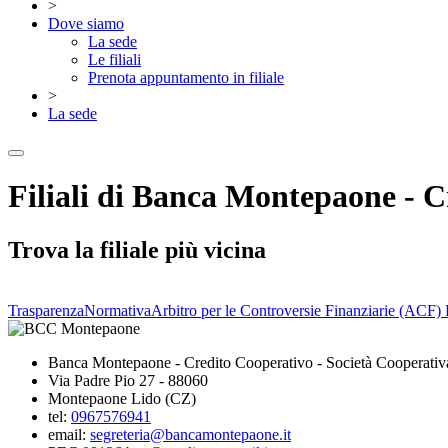
>
Dove siamo
La sede
Le filiali
Prenota appuntamento in filiale
>
La sede
Filiali di Banca Montepaone - C
Trova la filiale più vicina
Trasparenza
Normativa
Arbitro per le Controversie Finanziarie (ACF)
Banca Montepaone - Credito Cooperativo - Società Cooperativ
Via Padre Pio 27 - 88060
Montepaone Lido (CZ)
tel:
0967576941
email:
segreteria@bancamontepaone.it