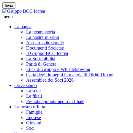
Invia
menu
La banca
La nostra storia
La nostra mission
Assetto Istituzionale
Documenti Societari
Il Gruppo BCC Iccrea
La Sostenibilità
Parità di Genere
Etica di Gruppo e Whistleblowing
Carta degli impegni in materia di Diritti Umani
Assemblea dei Soci 2026
Dove siamo
La sede
Le filiali
Prenota appuntamento in filiale
La nostra offerta
Famiglie
Imprese
Giovani
Soci