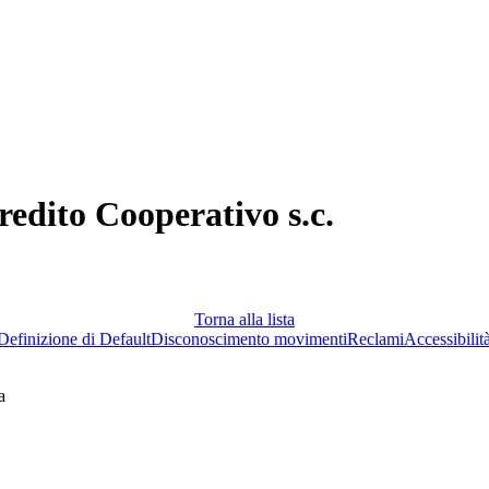
redito Cooperativo s.c.
Torna alla lista
Definizione di Default
Disconoscimento movimenti
Reclami
Accessibilit
a