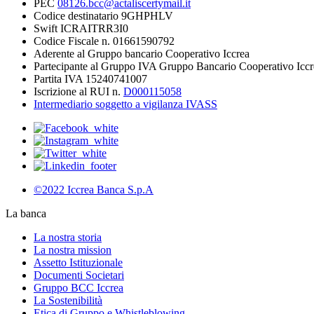
PEC
08126.bcc@actaliscertymail.it
Codice destinatario 9GHPHLV
Swift ICRAITRR3I0
Codice Fiscale n. 01661590792
Aderente al Gruppo bancario Cooperativo Iccrea
Partecipante al Gruppo IVA Gruppo Bancario Cooperativo Iccr
Partita IVA 15240741007
Iscrizione al RUI n.
D000115058
Intermediario soggetto a vigilanza IVASS
©2022 Iccrea Banca S.p.A
La banca
La nostra storia
La nostra mission
Assetto Istituzionale
Documenti Societari
Gruppo BCC Iccrea
La Sostenibilità
Etica di Gruppo e Whistleblowing