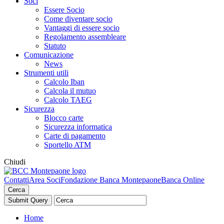
Soci
Essere Socio
Come diventare socio
Vantaggi di essere socio
Regolamento assembleare
Statuto
Comunicazione
News
Strumenti utili
Calcolo Iban
Calcola il mutuo
Calcolo TAEG
Sicurezza
Blocco carte
Sicurezza informatica
Carte di pagamento
Sportello ATM
Chiudi
Contatti
Area Soci
Fondazione Banca Montepaone
Banca Online
Cerca
Home