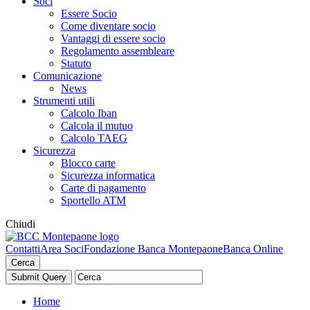
Soci
Essere Socio
Come diventare socio
Vantaggi di essere socio
Regolamento assembleare
Statuto
Comunicazione
News
Strumenti utili
Calcolo Iban
Calcola il mutuo
Calcolo TAEG
Sicurezza
Blocco carte
Sicurezza informatica
Carte di pagamento
Sportello ATM
Chiudi
Contatti
Area Soci
Fondazione Banca Montepaone
Banca Online
Cerca
Home