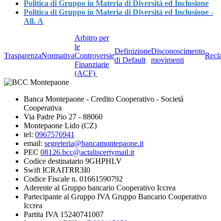
Politica di Gruppo in Materia di Diversità ed Inclusione
Politica di Gruppo in Materia di Diversità ed Inclusione
-
All.
A
Arbitro per
le
Definizione
Disconoscimento
Trasparenza
Normativa
Controversie
Recl
di Default
movimenti
Finanziarie
(ACF)
Banca Montepaone - Credito Cooperativo - Società
Cooperativa
Via Padre Pio 27 - 88060
Montepaone Lido (CZ)
tel:
0967576941
email:
segreteria@bancamontepaone.it
PEC
08126.bcc@actaliscertymail.it
Codice destinatario 9GHPHLV
Swift ICRAITRR3I0
Codice Fiscale n. 01661590792
Aderente al Gruppo bancario Cooperativo Iccrea
Partecipante al Gruppo IVA Gruppo Bancario Cooperativo
Iccrea
Partita IVA 15240741007