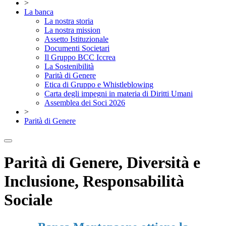
>
La banca
La nostra storia
La nostra mission
Assetto Istituzionale
Documenti Societari
Il Gruppo BCC Iccrea
La Sostenibilità
Parità di Genere
Etica di Gruppo e Whistleblowing
Carta degli impegni in materia di Diritti Umani
Assemblea dei Soci 2026
>
Parità di Genere
Parità di Genere, Diversità e
Inclusione, Responsabilità
Sociale